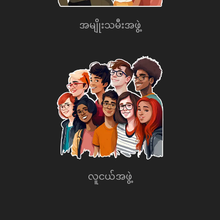
အမျိုးသမီးအဖွဲ့
လူငယ်အဖွဲ့