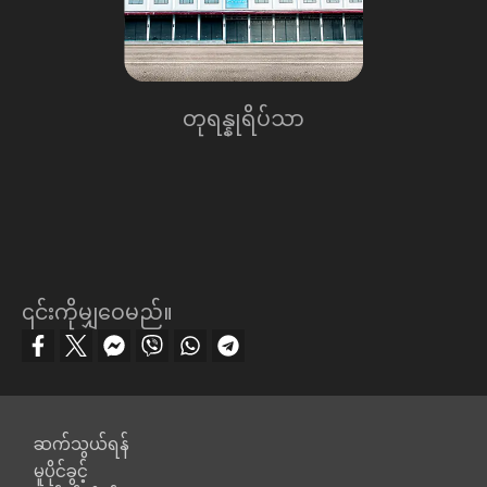
တုရန္နုရိပ်သာ
၎င်းကိုမျှဝေမည်။
Footer
ဆက်သွယ်ရန်
မူပိုင်ခွင့်