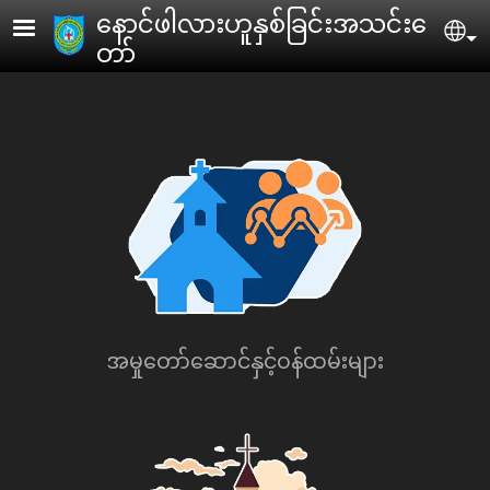
Skip to main content
ေနာင်ဖါလားဟူနှစ်ခြင်းအသင်းေ
Se
တာ်
အမှုေတာ်ေဆာင်နှင့်ဝန်ထမ်းများ