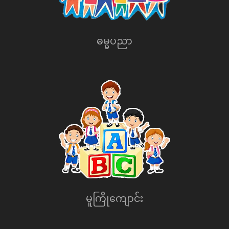
ဓမ္မပညာ
မူကြိုေကျာင်း