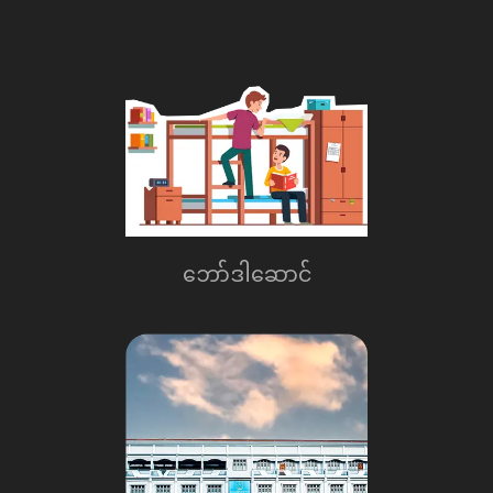
ေဘာ်ဒါေဆာင်