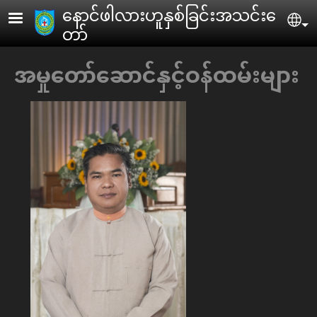
Skip to main content
ေနာင်ဖါလားဟူနှစ်ခြင်းအသင်းေ
Se
တာ်
အမှုေတာ်ေဆာင်နှင့်ဝန်ထမ်းများ