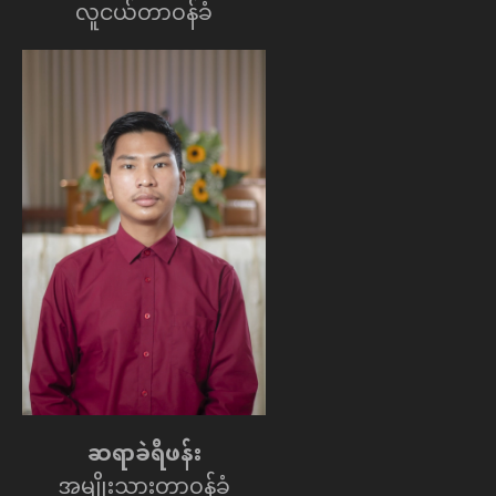
လူငယ်တာဝန်ခံ
ဆရာခဲရီဖန်း
အမျိုးသားတာဝန်ခံ