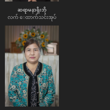
ဆရာမနာရှီးဘို
လက် ေထာက်သင်းအုပ်