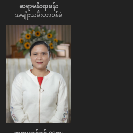
ဆရာမနိုးရာဖန်း
အမျိုးသမီးတာဝန်ခံ
ဆရာမခင်ခင် ေထွး