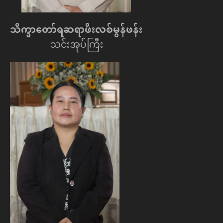
သိက္ခာေတာ်ရဆရာဖီးလစ်မွန်ဖန်း
သင်းအုပ်ကြီး