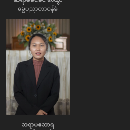
ဓမ္မပညာတာဝန်ခံ
ဆရာမဧဆာရ