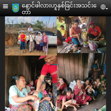
Skip to main content
ေနာင်ဖါလားဟူနှစ်ခြင်းအသင်းေ
Se
တာ်