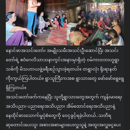
နောင်ဖာအသင်းတော်၊ အမျိုးသမီးအသင်းဦးဆောင်ပြီး အသင်း
တော်ရဲ့ ဧဝံဂေလိသာသနာကွင်းအနားမှာရှိတဲ့ ဝမ်ကားလားဟူရွာ
သစ်ကို မိသဟာယဖွဲ့ခရီးစဉ်သွားခဲ့ရတယ်။ တရွာလုံး ရိုးရာနတ်
ကိုးကွယ်ကြပါတယ်။ ရွာသူကြီးကအစ ရွာသားတွေ ဖော်ဖော်ရွေရွေ
ရှိကြတယ်။
အသင်းတော်ဖက်ကနေပြီး သူတို့ရွာသားတွေအတွက် ကျန်းမာရေး
အသိပညာ၊ ပညာရေးအသိပညာ၊ အိမ်ထောင်ရေးအသိပညာနဲ့ 
နေထိုင်စားသောက်မှုပုံစံတွေကို ဝေငှခွင့်ရခဲ့ပါတယ်..သတိရ
ဆုတောင်းပေးသူ၊ အစားအစာများပေးလှူသူနဲ့ အထူးအလှူငွေပေး