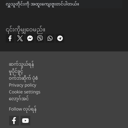
လှူသူတိုင်းကို အထူးကျေးဇူးတင်ပါတယ်။
၎င်းကိုမျှဝေမည်။
Footer
ဆက်သွယ်ရန်
မူပိုင်ခွင့်
ဝက်ဘ်ဆိုက် ပုံစံ
Privacy policy
Cookie settings
လော့ဂ်အင်
Follow လုပ်ရန်